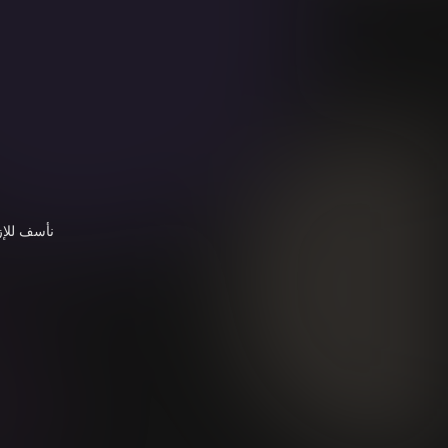
نأسف للإز